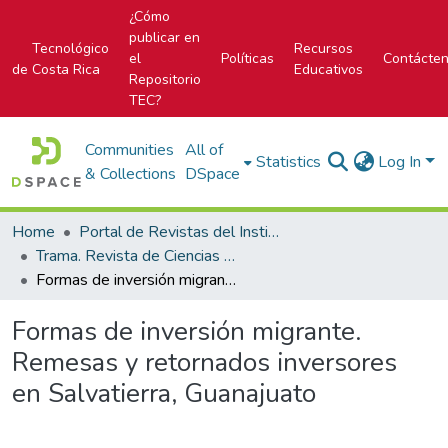
¿Cómo
publicar en
Tecnológico
Recursos
el
Políticas
Contácte
de Costa Rica
Educativos
Repositorio
TEC?
Communities
All of
Statistics
Log In
& Collections
DSpace
Home
Portal de Revistas del Instituto Tecnológico de Costa Rica
Trama. Revista de Ciencias Sociales y Humanidades
Formas de inversión migrante. Remesas y retornados inversores en Salvatierra, Guanajuato
Formas de inversión migrante.
Remesas y retornados inversores
en Salvatierra, Guanajuato