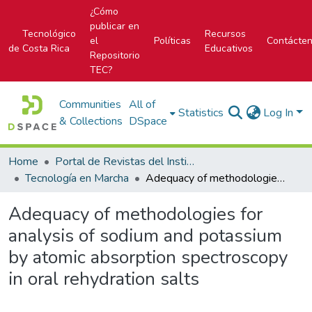
¿Cómo
publicar en
Tecnológico
Recursos
el
Políticas
Contácte
de Costa Rica
Educativos
Repositorio
TEC?
Communities
All of
Statistics
Log In
& Collections
DSpace
Home
Portal de Revistas del Instituto Tecnológico de Costa Rica
Tecnología en Marcha
Adequacy of methodologies for analysis of sodium and potassium by atomic absorption spectroscopy in oral rehydration salts
Adequacy of methodologies for
analysis of sodium and potassium
by atomic absorption spectroscopy
in oral rehydration salts