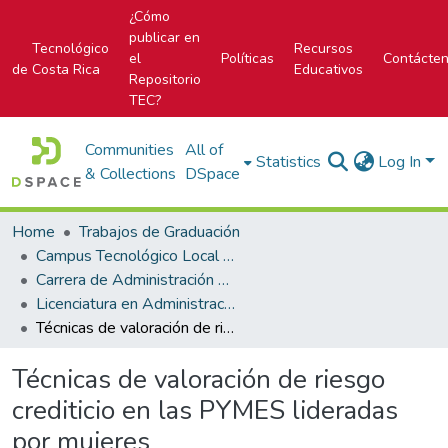
¿Cómo
publicar en
Tecnológico
Recursos
el
Políticas
Contácte
de Costa Rica
Educativos
Repositorio
TEC?
Communities
All of
Statistics
Log In
& Collections
DSpace
Home
Trabajos de Graduación
Campus Tecnológico Local San José
Carrera de Administración de Empresa
Licenciatura en Administración de Empresas
Técnicas de valoración de riesgo crediticio en las PYMES lideradas por mujeres
Técnicas de valoración de riesgo
crediticio en las PYMES lideradas
por mujeres