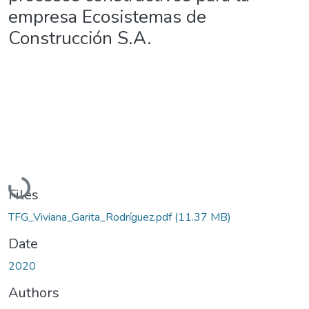
empresa Ecosistemas de
Construcción S.A.
Loading...
Files
TFG_Viviana_Garita_Rodríguez.pdf
(11.37 MB)
Date
2020
Authors