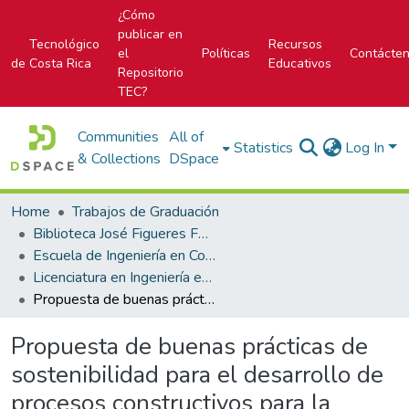
¿Cómo
publicar en
Tecnológico
Recursos
el
Políticas
Contácte
de Costa Rica
Educativos
Repositorio
TEC?
Communities
All of
Statistics
Log In
& Collections
DSpace
Home
Trabajos de Graduación
Biblioteca José Figueres Ferrer
Escuela de Ingeniería en Construcción
Licenciatura en Ingeniería en Construcción
Propuesta de buenas prácticas de sostenibilidad para el desarrollo de procesos constructivos para la empresa Ecosistemas de Construcción S.A.
Propuesta de buenas prácticas de
sostenibilidad para el desarrollo de
procesos constructivos para la