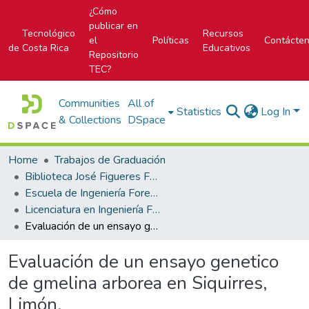
¿Cómo
publicar en
Tecnológico
Recursos
el
Políticas
Contácte
de Costa Rica
Educativos
Repositorio
TEC?
Communities
All of
Statistics
Log In
& Collections
DSpace
Home
Trabajos de Graduación
Biblioteca José Figueres Ferrer
Escuela de Ingeniería Forestal
Licenciatura en Ingeniería Forestal
Evaluación de un ensayo genetico de gmelina arborea en Siquirres, Limón.
Evaluación de un ensayo genetico
de gmelina arborea en Siquirres,
Limón.