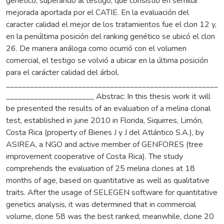
genético, superando al testigo, que consistió en semilla
mejorada aportada por el CATIE. En la evaluación del
caracter calidad el mejor de los tratamientos fue el clon 12 y,
en la penúltima posición del ranking genético se ubicó el clon
26. De manera análoga como ocurrió con el volumen
comercial, el testigo se volvió a ubicar en la última posición
para el carácter calidad del árbol.
_____________________________________________________
______________________ Abstrac: In this thesis work it will
be presented the results of an evaluation of a melina clonal
test, established in june 2010 in Florida, Siquirres, Limón,
Costa Rica (property of Bienes J y J del Atlántico S.A.), by
ASIREA, a NGO and active member of GENFORES (tree
improvement cooperative of Costa Rica). The study
comprehends the evaluation of 25 melina clones at 18
months of age, based on quantitative as well as qualitative
traits. After the usage of SELEGEN software for quantitative
genetics analysis, it was determined that in commercial
volume, clone 58 was the best ranked, meanwhile, clone 20