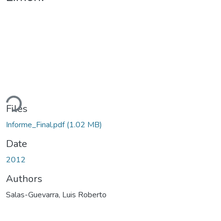
ding...
Files
Informe_Final.pdf
(1.02 MB)
Date
2012
Authors
Salas-Guevarra, Luis Roberto