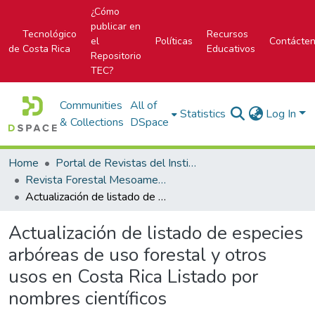
¿Cómo
publicar en
Tecnológico
Recursos
el
Políticas
Contácte
de Costa Rica
Educativos
Repositorio
TEC?
Communities
All of
Statistics
Log In
& Collections
DSpace
Home
Portal de Revistas del Instituto Tecnológico de Costa Rica
Revista Forestal Mesoamericana Kurú
Actualización de listado de especies arbóreas de uso forestal y otros usos en Costa Rica Listado por nombres científicos
Actualización de listado de especies
arbóreas de uso forestal y otros
usos en Costa Rica Listado por
nombres científicos