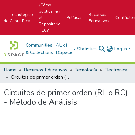
¿Cómo
publicar en
Tecnológico
Recursos
el
Políticas
Contácte
de Costa Rica
Educativos
Repositorio
TEC?
Communities
All of
Statistics
Log In
& Collections
DSpace
Home
Recursos Educativos
Tecnología
Electrónica
Circuitos de primer orden (RL o RC) - Método de Análisis
Circuitos de primer orden (RL o RC)
- Método de Análisis