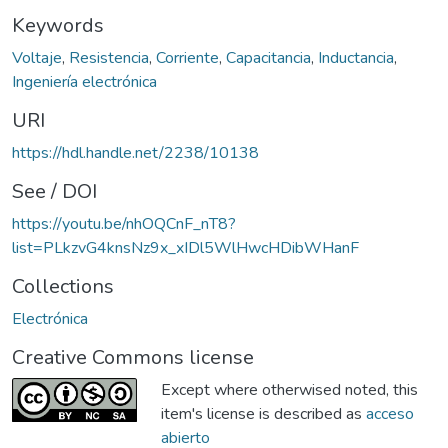
Keywords
Voltaje
,
Resistencia
,
Corriente
,
Capacitancia
,
Inductancia
,
Ingeniería electrónica
URI
https://hdl.handle.net/2238/10138
See / DOI
https://youtu.be/nhOQCnF_nT8?
list=PLkzvG4knsNz9x_xIDl5WlHwcHDibWHanF
Collections
Electrónica
Creative Commons license
Except where otherwised noted, this
item's license is described as
acceso
abierto