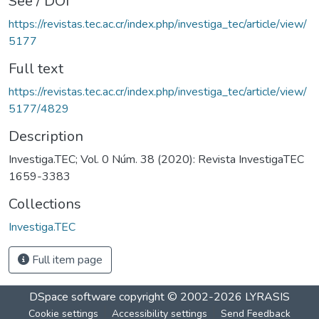
See / DOI
https://revistas.tec.ac.cr/index.php/investiga_tec/article/view/
5177
Full text
https://revistas.tec.ac.cr/index.php/investiga_tec/article/view/
5177/4829
Description
Investiga.TEC; Vol. 0 Núm. 38 (2020): Revista InvestigaTEC
1659-3383
Collections
Investiga.TEC
Full item page
DSpace software
copyright © 2002-2026
LYRASIS
Cookie settings
Accessibility settings
Send Feedback