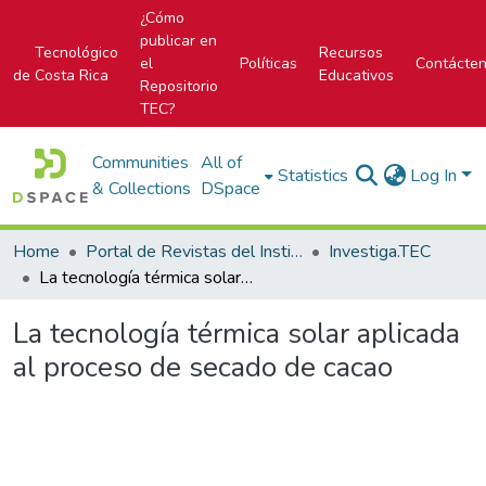
¿Cómo
publicar en
Tecnológico
Recursos
el
Políticas
Contácte
de Costa Rica
Educativos
Repositorio
TEC?
Communities
All of
Statistics
Log In
& Collections
DSpace
Home
Portal de Revistas del Instituto Tecnológico de Costa Rica
Investiga.TEC
La tecnología térmica solar aplicada al proceso de secado de cacao
La tecnología térmica solar aplicada
al proceso de secado de cacao