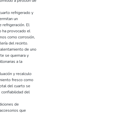
mitido a petición de
cuarto refrigerado y
ermitan un
 refrigeración. El
o ha provocado el
gnos como corrosión,
ría del recinto.
calentamiento de uno
ste se quemara y
llonarias a la
luación y recalculo
imiento fresco como
otal del cuarto se
confiabilidad del
diciones de
 accesorios que