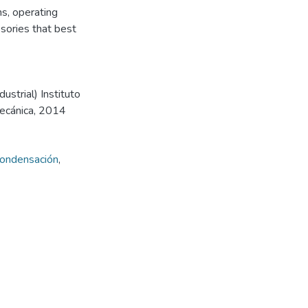
ns, operating
ssories that best
strial) Instituto
mecánica, 2014
ondensación
,