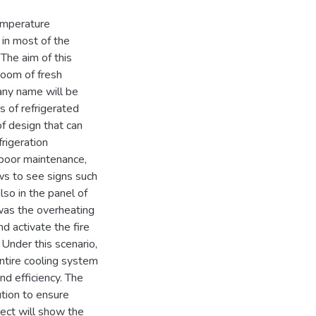
temperature
in most of the
The aim of this
room of fresh
ny name will be
s of refrigerated
f design that can
frigeration
 poor maintenance,
ows to see signs such
lso in the panel of
 was the overheating
d activate the fire
 Under this scenario,
entire cooling system
nd efficiency. The
tion to ensure
ject will show the