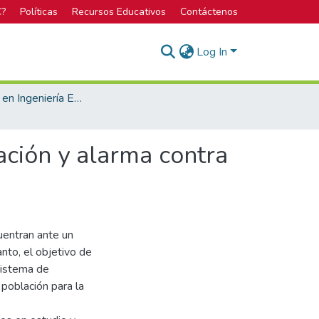
C?
Políticas
Recursos Educativos
Contáctenos
Log In
Licenciatura en Ingeniería Electrónica
ación y alarma contra
uentran ante un
anto, el objetivo de
sistema de
 población para la