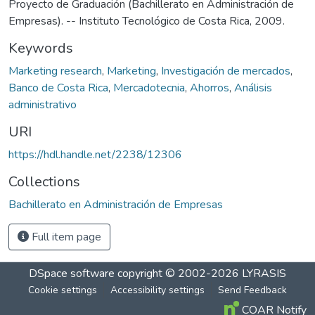
Proyecto de Graduación (Bachillerato en Administración de
Empresas). -- Instituto Tecnológico de Costa Rica, 2009.
Keywords
Marketing research
,
Marketing
,
Investigación de mercados
,
Banco de Costa Rica
,
Mercadotecnia
,
Ahorros
,
Análisis
administrativo
URI
https://hdl.handle.net/2238/12306
Collections
Bachillerato en Administración de Empresas
Full item page
DSpace software
copyright © 2002-2026
LYRASIS
Cookie settings
Accessibility settings
Send Feedback
COAR Notify