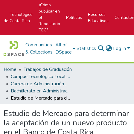
¿Cómo
publicar en
Tecnológico
Recursos
el
Políticas
Contácte
de Costa Rica
Educativos
Repositorio
TEC?
Communities
All of
Statistics
Log In
& Collections
DSpace
Home
Trabajos de Graduación
Campus Tecnológico Local San José
Carrera de Administración de Empresa
Bachillerato en Administración de Empresas
Estudio de Mercado para determinar la aceptación de un nuevo producto en el Banco de Costa Rica denominado "BCR Reserva Especial"
Estudio de Mercado para determinar
la aceptación de un nuevo producto
en el Banco de Costa Rica