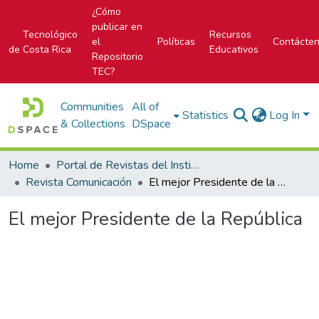
¿Cómo
publicar en
Tecnológico
Recursos
el
Políticas
Contácte
de Costa Rica
Educativos
Repositorio
TEC?
Communities
All of
Statistics
Log In
& Collections
DSpace
Home
Portal de Revistas del Instituto Tecnológico de Costa Rica
Revista Comunicación
El mejor Presidente de la República
El mejor Presidente de la República