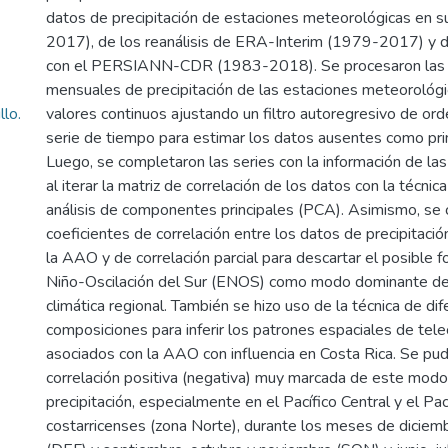
datos de precipitación de estaciones meteorológicas en s
2017), de los reanálisis de ERA-Interim (1979-2017) y 
con el PERSIANN-CDR (1983-2018). Se procesaron las 
mensuales de precipitación de las estaciones meteorológic
lo.
valores continuos ajustando un filtro autoregresivo de orde
serie de tiempo para estimar los datos ausentes como pri
Luego, se completaron las series con la información de l
al iterar la matriz de correlación de los datos con la técnic
análisis de componentes principales (PCA). Asimismo, se 
coeficientes de correlación entre los datos de precipitació
la AAO y de correlación parcial para descartar el posible 
Niño-Oscilación del Sur (ENOS) como modo dominante de l
climática regional. También se hizo uso de la técnica de dif
composiciones para inferir los patrones espaciales de tele
asociados con la AAO con influencia en Costa Rica. Se pud
correlación positiva (negativa) muy marcada de este modo 
precipitación, especialmente en el Pacífico Central y el Pac
costarricenses (zona Norte), durante los meses de diciemb