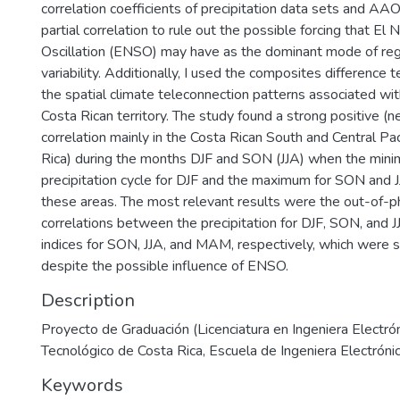
correlation coefficients of precipitation data sets and AAO
partial correlation to rule out the possible forcing that El
Oscillation (ENSO) may have as the dominant mode of reg
variability. Additionally, I used the composites difference
the spatial climate teleconnection patterns associated wi
Costa Rican territory. The study found a strong positive (ne
correlation mainly in the Costa Rican South and Central Pa
Rica) during the months DJF and SON (JJA) when the min
precipitation cycle for DJF and the maximum for SON and 
these areas. The most relevant results were the out-of-p
correlations between the precipitation for DJF, SON, and
indices for SON, JJA, and MAM, respectively, which were sti
despite the possible influence of ENSO.
Description
Proyecto de Graduación (Licenciatura en Ingeniera Electrón
Tecnológico de Costa Rica, Escuela de Ingeniera Electróni
Keywords