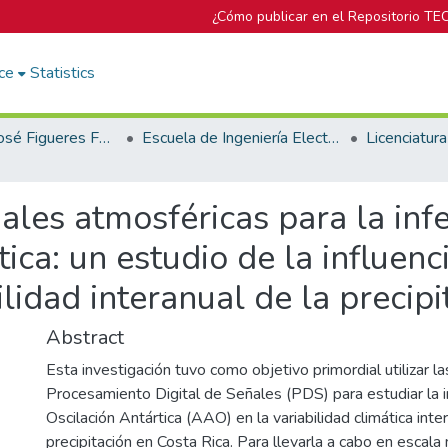
¿Cómo publicar en el Repositorio TE
ce
Statistics
Biblioteca José Figueres Ferrer
Escuela de Ingeniería Electrónica
les atmosféricas para la inf
ica: un estudio de la influenc
ilidad interanual de la precip
Abstract
Esta investigación tuvo como objetivo primordial utilizar l
Procesamiento Digital de Señales (PDS) para estudiar la in
Oscilación Antártica (AAO) en la variabilidad climática inte
precipitación en Costa Rica. Para llevarla a cabo en escala 