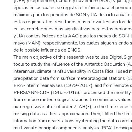
(DEF) y septiembre, octubre y noviembre (SON) y junio, jul
épocas en las cuales se registra el mínimo para el period
máximos para los periodos de SON y JJA del ciclo anual de
estas regiones. Los resultados más relevantes son los d
en las correlaciones más significativas para estos period
y JJA) con los índices de la AAO para los meses de SON, JJ
mayo (MAM), respectivamente, los cuales siguen siendo sig
de la posible influencia de ENOS.
The main objective of this research was to use Digital Si
tools to study the influence of the Antarctic Oscillation (
interannual climate rainfall variability in Costa Rica. I used
precipitation data from surface meteorological stations 
ERA-Interim reanalyses (1979-2017), and from remote s
PERSIANN-CDR (1983-2018). I processed the monthly pr
from surface meteorological stations to continuous values
autoregressive filter of order 7, AR(7), to the time series 
missing data as a first approximation. Then, I filled the tim
information from near stations by iterating the data correla
multivariate principal components analysis (PCA) techniqu