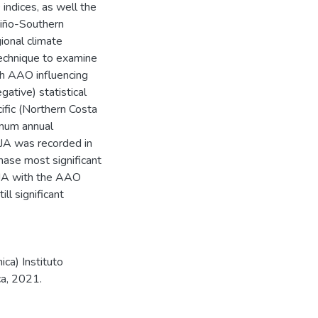
 indices, as well the
 Niño-Southern
ional climate
 technique to examine
th AAO influencing
gative) statistical
cific (Northern Costa
imum annual
JJA was recorded in
hase most significant
 JJA with the AAO
ll significant
ica) Instituto
ca, 2021.