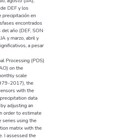
io, agosto (JJA),
o de DEF y los
 precipitación en
esfases encontrados
os del año (DEF, SON
A y marzo, abril y
nificativos, a pesar
gnal Processing (PDS)
AAO) on the
 monthly scale
(1979-2017), the
ensors with the
ecipitation data
 by adjusting an
in order to estimate
e series using the
tion matrix with the
e. I assessed the