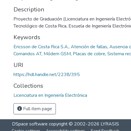
Description
Proyecto de Graduación (Licenciatura en Ingeniería Electrón
Tecnológico de Costa Rica, Escuela de Ingeniería Electróni
Keywords
Ericsson de Costa Rica S.A.
,
Atención de fallas
,
Ausencia 
Comandos AT
,
Módem GSM
,
Placas de cobre
,
Sistema re
URI
https://hdl.handle.net/2238/395
Collections
Licenciatura en Ingeniería Electrónica
Full item page
DSpace software
copyright © 2002-2026
LYRASIS
Cookie settings
Accessibility settings
Send Feedback