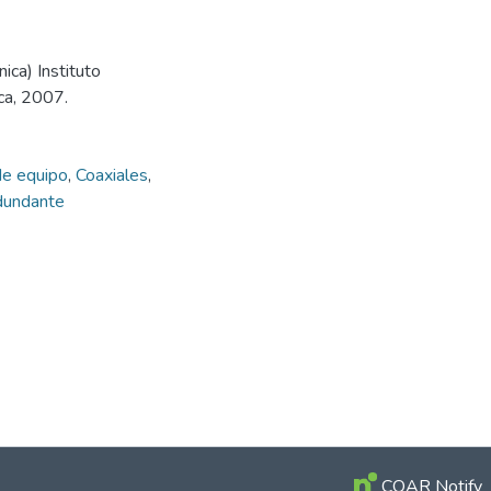
ica) Instituto
ca, 2007.
de equipo
,
Coaxiales
,
dundante
COAR Notify