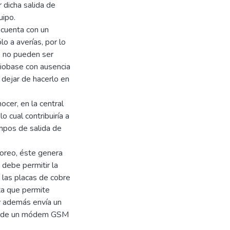
 dicha salida de
uipo.
, cuenta con un
o a averías, por lo
po no pueden ser
iobase con ausencia
 dejar de hacerlo en
cer, en la central
o cual contribuiría a
empos de salida de
toreo, éste genera
 debe permitir la
 las placas de cobre
ta que permite
 y además envía un
dio de un módem GSM