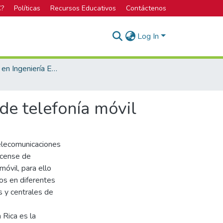
C?
Políticas
Recursos Educativos
Contáctenos
Log In
Licenciatura en Ingeniería Electrónica
de telefonía móvil
elecomunicaciones
icense de
móvil, para ello
os en diferentes
s y centrales de
 Rica es la