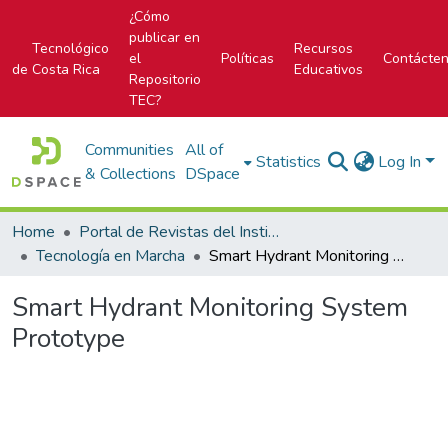
¿Cómo
publicar en
Tecnológico
Recursos
el
Políticas
Contácte
de Costa Rica
Educativos
Repositorio
TEC?
Communities
All of
Statistics
Log In
& Collections
DSpace
Home
Portal de Revistas del Instituto Tecnológico de Costa Rica
Tecnología en Marcha
Smart Hydrant Monitoring System Prototype
Smart Hydrant Monitoring System
Prototype