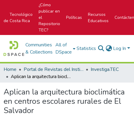
¿Cómo
publicar en
Tecnológico
Recursos
el
Políticas
Contácte
de Costa Rica
Educativos
Repositorio
TEC?
Communities
All of
Statistics
Log In
& Collections
DSpace
Home
Portal de Revistas del Instituto Tecnológico de Costa Rica
Investiga.TEC
Aplican la arquitectura bioclimática en centros escolares rurales de El Salvador
Aplican la arquitectura bioclimática
en centros escolares rurales de El
Salvador