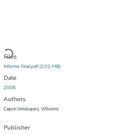
oading...
Files
Informe Final.pdf
(2.01 MB)
Date
2008
Authors
Capra-Velásquez, Vittorino
Publisher