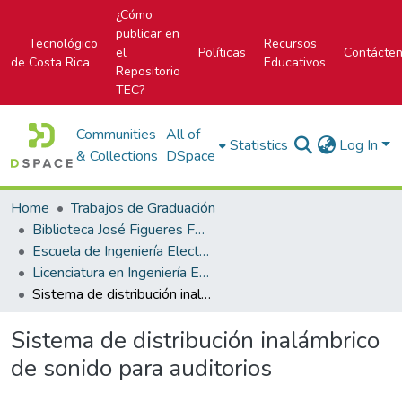
¿Cómo
publicar en
Tecnológico
Recursos
el
Políticas
Contácte
de Costa Rica
Educativos
Repositorio
TEC?
Communities
All of
Statistics
Log In
& Collections
DSpace
Home
Trabajos de Graduación
Biblioteca José Figueres Ferrer
Escuela de Ingeniería Electrónica
Licenciatura en Ingeniería Electrónica
Sistema de distribución inalámbrico de sonido para auditorios
Sistema de distribución inalámbrico
de sonido para auditorios