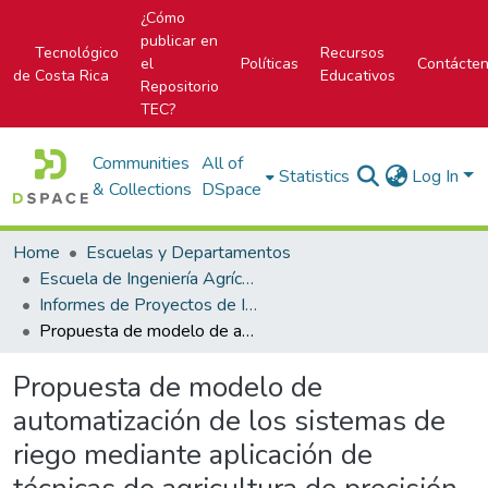
¿Cómo
publicar en
Tecnológico
Recursos
el
Políticas
Contácte
de Costa Rica
Educativos
Repositorio
TEC?
Communities
All of
Statistics
Log In
& Collections
DSpace
Home
Escuelas y Departamentos
Escuela de Ingeniería Agrícola
Informes de Proyectos de Investigación
Propuesta de modelo de automatización de los sistemas de riego mediante aplicación de técnicas de agricultura de precisión para los productores de la Sociedad de Usuarios de Agua (SUA) del proyecto Sanatorio Durán, Cartago
Propuesta de modelo de
automatización de los sistemas de
riego mediante aplicación de