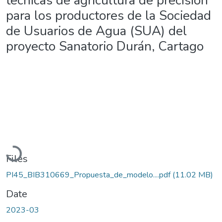
técnicas de agricultura de precisión
para los productores de la Sociedad
de Usuarios de Agua (SUA) del
proyecto Sanatorio Durán, Cartago
Loading...
Files
PI45_BIB310669_Propuesta_de_modelo....pdf
(11.02 MB)
Date
2023-03