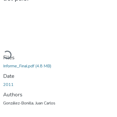
Loading...
Files
Informe_Final.pdf
(4.8 MB)
Date
2011
Authors
González-Bonilla, Juan Carlos