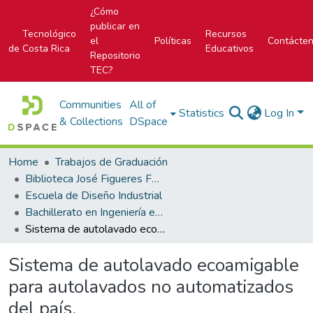
¿Cómo
publicar en
Tecnológico
Recursos
el
Políticas
Contácte
de Costa Rica
Educativos
Repositorio
TEC?
Communities
All of
Statistics
Log In
& Collections
DSpace
Home
Trabajos de Graduación
Biblioteca José Figueres Ferrer
Escuela de Diseño Industrial
Bachillerato en Ingeniería en Diseño Industrial
Sistema de autolavado ecoamigable para autolavados no automatizados del país.
Sistema de autolavado ecoamigable
para autolavados no automatizados
del país.