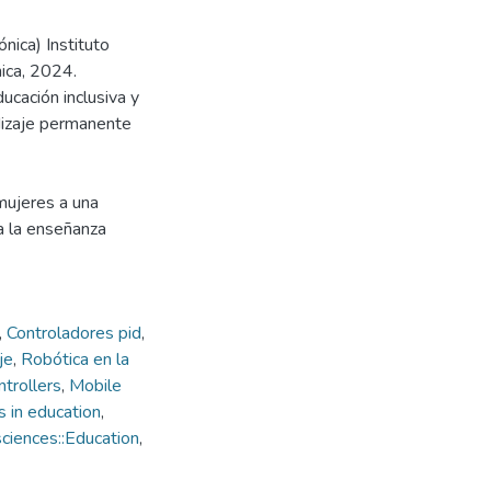
nica) Instituto
ica, 2024.
ucación inclusiva y
dizaje permanente
mujeres a una
da la enseñanza
,
Controladores pid
,
je
,
Robótica en la
trollers
,
Mobile
s in education
,
ciences::Education
,