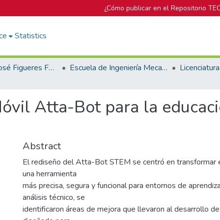
¿Cómo publicar en el Repositorio TE
ce
Statistics
Biblioteca José Figueres Ferrer
Escuela de Ingeniería Mecatrónica (antes era Área Académica de Ingeniería Mecatrónica)
óvil Atta-Bot para la educac
Abstract
El rediseño del Atta-Bot STEM se centró en transformar e
una herramienta
más precisa, segura y funcional para entornos de aprendiza
análisis técnico, se
identificaron áreas de mejora que llevaron al desarrollo de