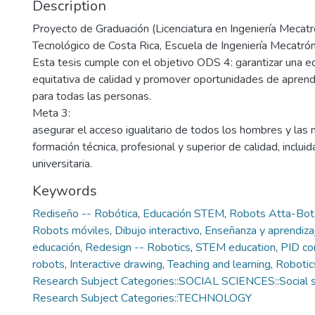
Description
Proyecto de Graduación (Licenciatura en Ingeniería Mecatró
Tecnológico de Costa Rica, Escuela de Ingeniería Mecatrón
Esta tesis cumple con el objetivo ODS 4: garantizar una ed
equitativa de calidad y promover oportunidades de apren
para todas las personas.
Meta 3:
asegurar el acceso igualitario de todos los hombres y las 
formación técnica, profesional y superior de calidad, inclui
universitaria.
Keywords
Rediseño -- Robótica
,
Educación STEM
,
Robots Atta-Bot
Robots móviles
,
Dibujo interactivo
,
Enseñanza y aprendiza
educación
,
Redesign -- Robotics
,
STEM education
,
PID con
robots
,
Interactive drawing
,
Teaching and learning
,
Robotic
Research Subject Categories::SOCIAL SCIENCES::Social s
Research Subject Categories::TECHNOLOGY