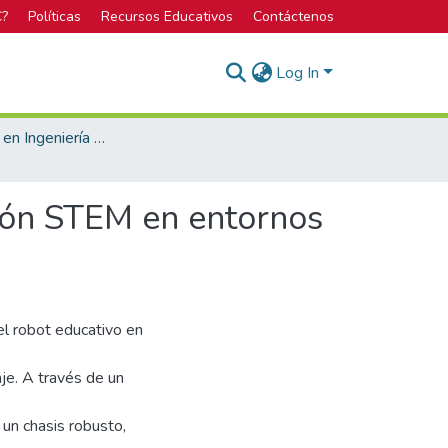
C?
Políticas
Recursos Educativos
Contáctenos
Log In
Licenciatura en Ingeniería Mecatrónica
ión STEM en entornos
l robot educativo en
je. A través de un
 un chasis robusto,