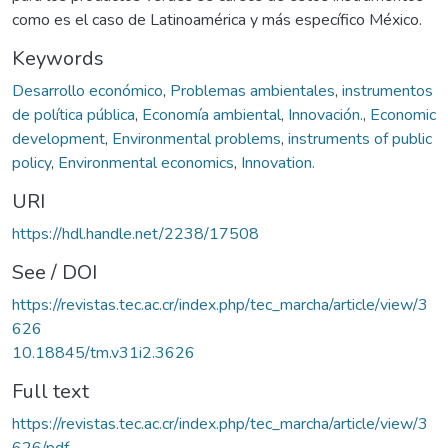
como es el caso de Latinoamérica y más específico México.
Keywords
Desarrollo económico
,
Problemas ambientales
,
instrumentos
de política pública
,
Economía ambiental
,
Innovación.
,
Economic
development
,
Environmental problems
,
instruments of public
policy
,
Environmental economics
,
Innovation.
URI
https://hdl.handle.net/2238/17508
See / DOI
https://revistas.tec.ac.cr/index.php/tec_marcha/article/view/3
626
10.18845/tm.v31i2.3626
Full text
https://revistas.tec.ac.cr/index.php/tec_marcha/article/view/3
626/pdf