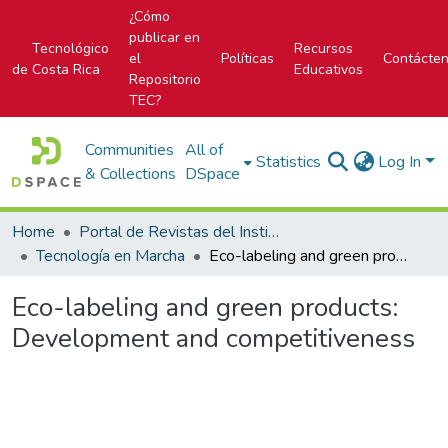
¿Cómo
publicar en
Tecnológico
Recursos
el
Políticas
Contácte
de Costa Rica
Educativos
Repositorio
TEC?
Communities
All of
Statistics
Log In
& Collections
DSpace
Home
Portal de Revistas del Instituto Tecnológico de Costa Rica
Tecnología en Marcha
Eco-labeling and green products: Development and competitiveness
Eco-labeling and green products:
Development and competitiveness