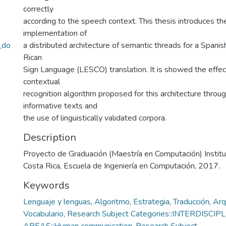
correctly
according to the speech context. This thesis introduces th
implementation of
_do
a distributed architecture of semantic threads for a Spani
Rican
Sign Language (LESCO) translation. It is showed the effec
contextual
recognition algorithm proposed for this architecture throug
informative texts and
the use of linguistically validated corpora.
Description
Proyecto de Graduación (Maestría en Computación) Instit
Costa Rica, Escuela de Ingeniería en Computación, 2017.
Keywords
Lenguaje y lenguas
,
Algoritmo
,
Estrategia
,
Traducción
,
Arq
Vocabulario
,
Research Subject Categories::INTERDISC