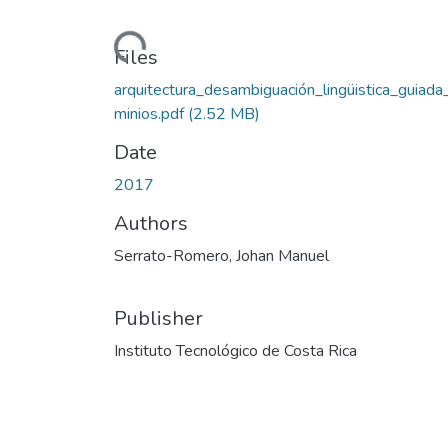
Loading...
Files
arquitectura_desambiguación_lingüistica_guiada
minios.pdf
(2.52 MB)
Date
2017
Authors
Serrato-Romero, Johan Manuel
Publisher
Instituto Tecnológico de Costa Rica