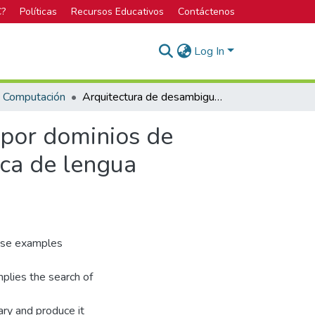
C?
Políticas
Recursos Educativos
Contáctenos
Log In
n Computación
Arquitectura de desambiguación lingüística guiada por dominios de conocimiento distribuidos para traducción automática de lengua española a LESCO
 por dominios de
ica de lengua
rase examples
mplies the search of
ary and produce it