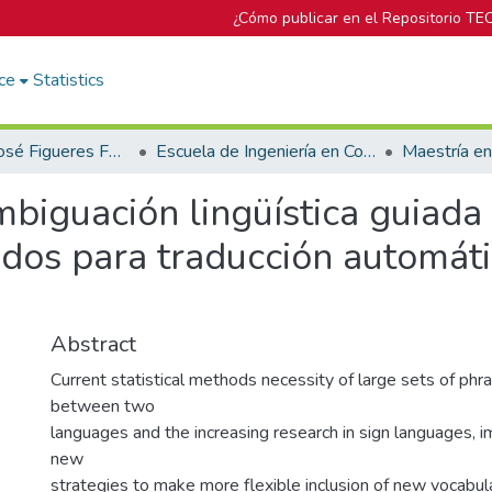
¿Cómo publicar en el Repositorio TE
ce
Statistics
Biblioteca José Figueres Ferrer
Escuela de Ingeniería en Computación
Maestría e
biguación lingüística guiada
idos para traducción automát
Abstract
Current statistical methods necessity of large sets of ph
between two
languages and the increasing research in sign languages, i
new
strategies to make more flexible inclusion of new vocabul