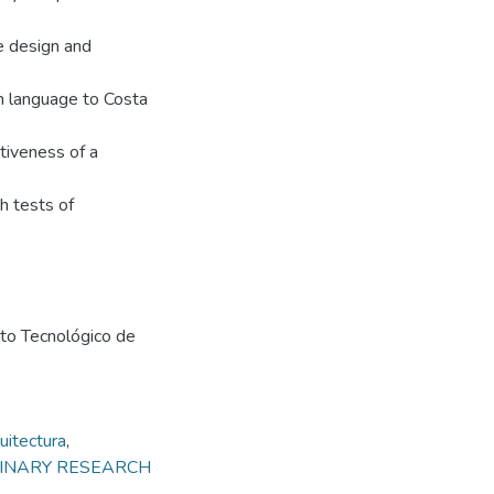
e design and
sh language to Costa
tiveness of a
h tests of
uto Tecnológico de
uitectura
,
IPLINARY RESEARCH