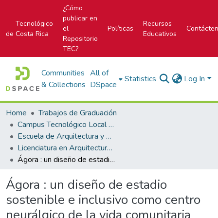
¿Cómo
publicar en
Tecnológico
Recursos
el
Políticas
Contácte
de Costa Rica
Educativos
Repositorio
TEC?
Communities
All of
Statistics
Log In
& Collections
DSpace
Home
Trabajos de Graduación
Campus Tecnológico Local San José
Escuela de Arquitectura y Urbanismo
Licenciatura en Arquitectura y Urbanismo
Ágora : un diseño de estadio sostenible e inclusivo como centro neurálgico de la vida comunitaria
Ágora : un diseño de estadio
sostenible e inclusivo como centro
neurálgico de la vida comunitaria