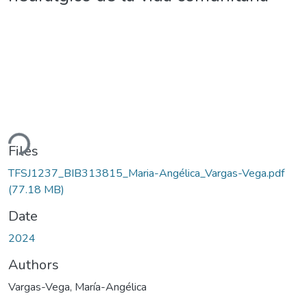
ding...
Files
TFSJ1237_BIB313815_Maria-Angélica_Vargas-Vega.pdf
(77.18 MB)
Date
2024
Authors
Vargas-Vega, María-Angélica