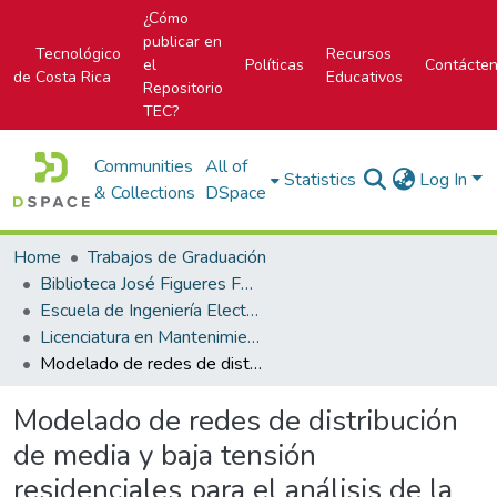
¿Cómo
publicar en
Tecnológico
Recursos
el
Políticas
Contácte
de Costa Rica
Educativos
Repositorio
TEC?
Communities
All of
Statistics
Log In
& Collections
DSpace
Home
Trabajos de Graduación
Biblioteca José Figueres Ferrer
Escuela de Ingeniería Electromecánica
Licenciatura en Mantenimiento Industrial
Modelado de redes de distribución de media y baja tensión residenciales para el análisis de la penetración de recursos de generación distribuida en ESPH S.A., de acuerdo con los requisitos de la Ley n° 10086
Modelado de redes de distribución
de media y baja tensión
residenciales para el análisis de la