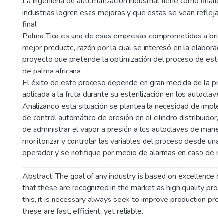
La ingeniería de automatización industrial tiene como final
industrias logren esas mejoras y que estas se vean reflej
final
Palma Tica es una de esas empresas comprometidas a brin
mejor producto, razón por la cual se interesó en la elabor
proyecto que pretende la optimización del proceso de ester
de palma africana.
El éxito de este proceso depende en gran medida de la p
aplicada a la fruta durante su esterilización en los autoclav
Analizando esta situación se plantea la necesidad de imp
de control automático de presión en el cilindro distribuidor
de administrar el vapor a presión a los autoclaves de ma
monitorizar y controlar las variables del proceso desde un
operador y se notifique por medio de alarmas en caso de 
__________________________________________________
Abstract: The goal of any industry is based on excellence 
that these are recognized in the market as high quality pr
this, it is necessary always seek to improve production p
these are fast, efficient, yet reliable.