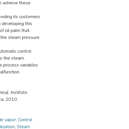
to achieve these
viding its customers
n developing this
f oil palm fruit.
n the steam pressure
utomatic control
es the steam
he process variables
alfunction.
ica). Instituto
ca, 2010.
de vapor
,
Control
ilization
,
Steam