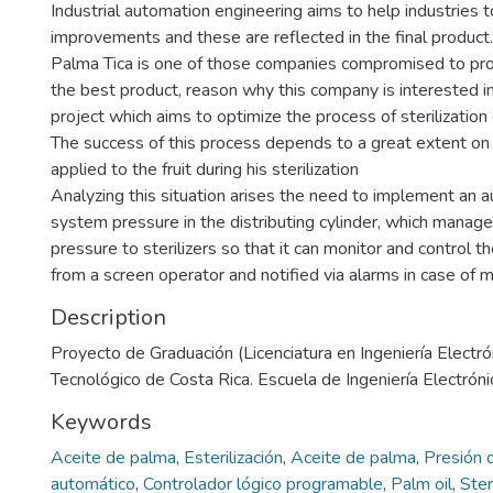
Industrial automation engineering aims to help industries 
improvements and these are reflected in the final product.
Palma Tica is one of those companies compromised to pro
the best product, reason why this company is interested i
project which aims to optimize the process of sterilization o
The success of this process depends to a great extent o
applied to the fruit during his sterilization
Analyzing this situation arises the need to implement an a
system pressure in the distributing cylinder, which manag
pressure to sterilizers so that it can monitor and control t
from a screen operator and notified via alarms in case of m
Description
Proyecto de Graduación (Licenciatura en Ingeniería Electrón
Tecnológico de Costa Rica. Escuela de Ingeniería Electróni
Keywords
Aceite de palma
,
Esterilización
,
Aceite de palma
,
Presión 
automático
,
Controlador lógico programable
,
Palm oil
,
Ster