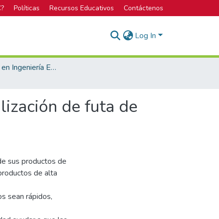
C?
Políticas
Recursos Educativos
Contáctenos
Log In
Licenciatura en Ingeniería Electrónica
lización de futa de
 de sus productos de
roductos de alta
s sean rápidos,