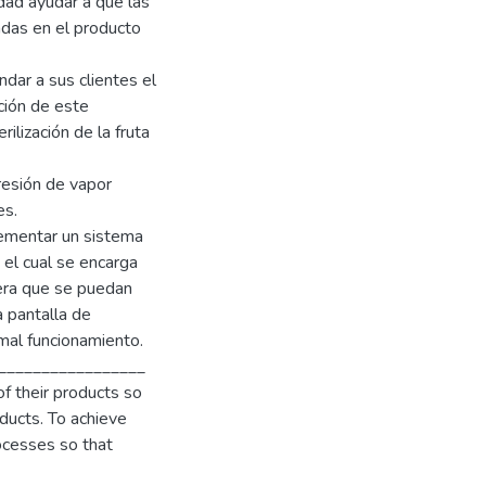
idad ayudar a que las
adas en el producto
dar a sus clientes el
ación de este
ilización de la fruta
resión de vapor
es.
lementar un sistema
, el cual se encarga
nera que se puedan
a pantalla de
mal funcionamiento.
_________________
of their products so
oducts. To achieve
rocesses so that