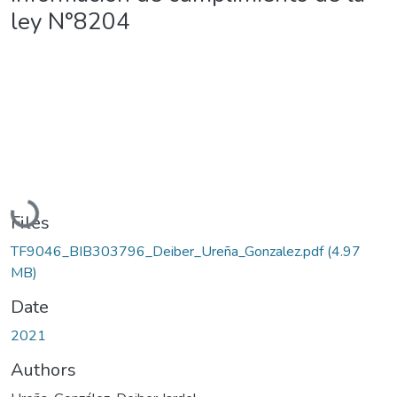
ley N°8204
Loading...
Files
TF9046_BIB303796_Deiber_Ureña_Gonzalez.pdf
(4.97
MB)
Date
2021
Authors