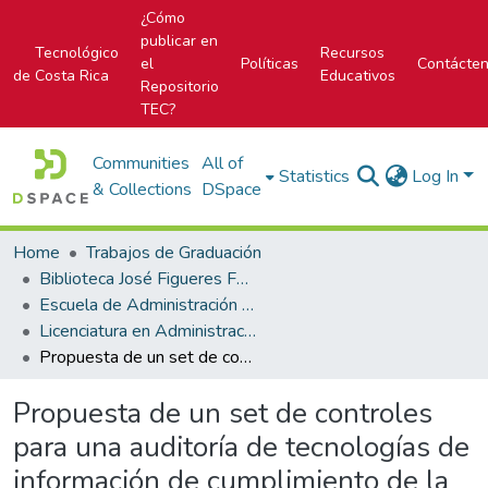
¿Cómo
publicar en
Tecnológico
Recursos
el
Políticas
Contácte
de Costa Rica
Educativos
Repositorio
TEC?
Communities
All of
Statistics
Log In
& Collections
DSpace
Home
Trabajos de Graduación
Biblioteca José Figueres Ferrer
Escuela de Administración de Tecnologías de Información (antes era Área Académica de Administración de Tecnologías de Información)
Licenciatura en Administración de Tecnología de Información
Propuesta de un set de controles para una auditoría de tecnologías de información de cumplimiento de la ley N°8204
Propuesta de un set de controles
para una auditoría de tecnologías de
información de cumplimiento de la