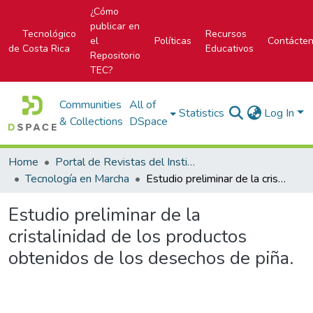
¿Cómo
publicar en
Tecnológico
Recursos
el
Políticas
Contácte
de Costa Rica
Educativos
Repositorio
TEC?
Communities
All of
Statistics
Log In
& Collections
DSpace
Home
Portal de Revistas del Instituto Tecnológico de Costa Rica
Tecnología en Marcha
Estudio preliminar de la cristalinidad de los productos obtenidos de los desechos de piña.
Estudio preliminar de la
cristalinidad de los productos
obtenidos de los desechos de piña.