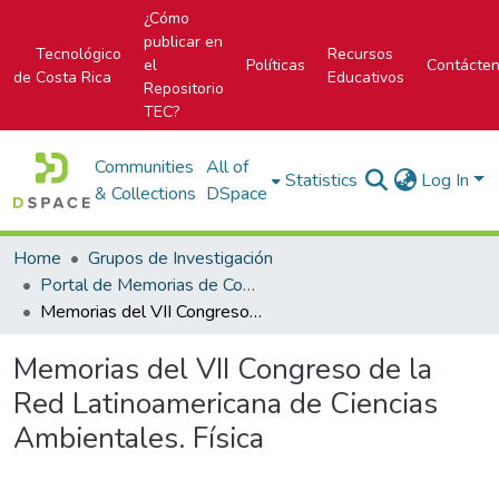
¿Cómo
publicar en
Tecnológico
Recursos
el
Políticas
Contácte
de Costa Rica
Educativos
Repositorio
TEC?
Communities
All of
Statistics
Log In
& Collections
DSpace
Home
Grupos de Investigación
Portal de Memorias de Congresos
Memorias del VII Congreso de la Red Latinoamericana de Ciencias Ambientales. Física
Memorias del VII Congreso de la
Red Latinoamericana de Ciencias
Ambientales. Física