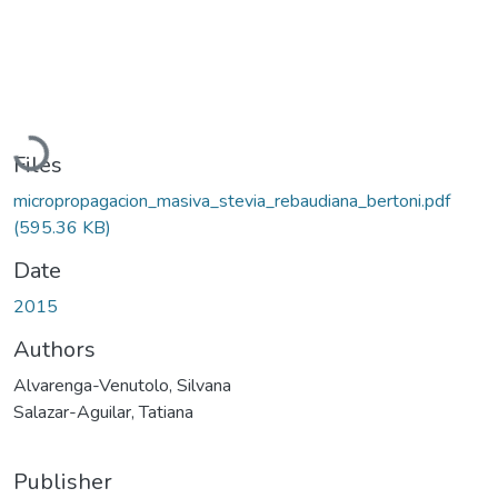
Loading...
Files
micropropagacion_masiva_stevia_rebaudiana_bertoni.pdf
(595.36 KB)
Date
2015
Authors
Alvarenga-Venutolo, Silvana
Salazar-Aguilar, Tatiana
Publisher