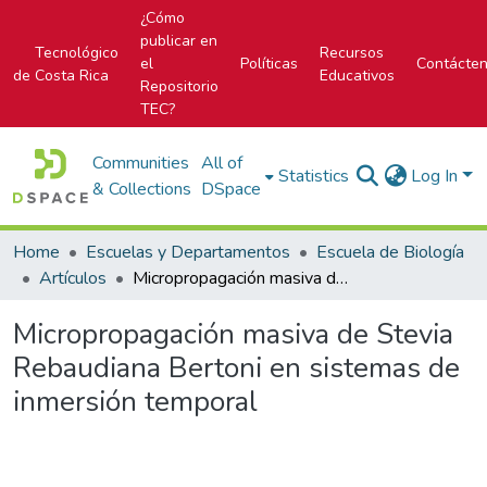
¿Cómo
publicar en
Tecnológico
Recursos
el
Políticas
Contácte
de Costa Rica
Educativos
Repositorio
TEC?
Communities
All of
Statistics
Log In
& Collections
DSpace
Home
Escuelas y Departamentos
Escuela de Biología
Artículos
Micropropagación masiva de Stevia Rebaudiana Bertoni en sistemas de inmersión temporal
Micropropagación masiva de Stevia
Rebaudiana Bertoni en sistemas de
inmersión temporal