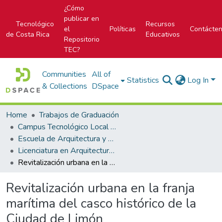
¿Cómo
publicar en
Tecnológico
Recursos
el
Políticas
Contácte
de Costa Rica
Educativos
Repositorio
TEC?
Communities
All of
Statistics
Log In
& Collections
DSpace
Home
Trabajos de Graduación
Campus Tecnológico Local San José
Escuela de Arquitectura y Urbanismo
Licenciatura en Arquitectura y Urbanismo
Revitalización urbana en la franja marítima del casco histórico de la Ciudad de Limón
Revitalización urbana en la franja
marítima del casco histórico de la
Ciudad de Limón