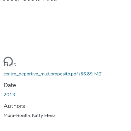
ding...
Files
centro_deportivo_multiproposito.pdf
(36.89 MB)
Date
2013
Authors
Mora-Bonilla, Katty Elena