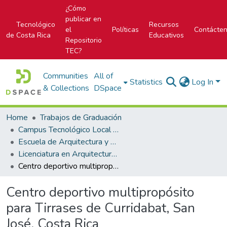
¿Cómo
publicar en
Tecnológico
Recursos
el
Políticas
Contácte
de Costa Rica
Educativos
Repositorio
TEC?
Communities
All of
Statistics
Log In
& Collections
DSpace
Home
Trabajos de Graduación
Campus Tecnológico Local San José
Escuela de Arquitectura y Urbanismo
Licenciatura en Arquitectura y Urbanismo
Centro deportivo multipropósito para Tirrases de Curridabat, San José, Costa Rica
Centro deportivo multipropósito
para Tirrases de Curridabat, San
José, Costa Rica