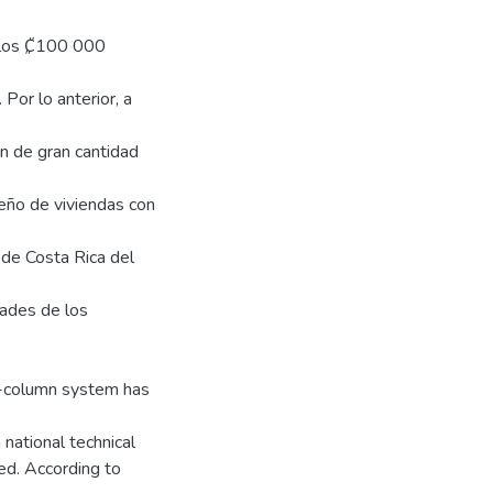
a los ₡100 000
Por lo anterior, a
ón de gran cantidad
eño de viviendas con
 de Costa Rica del
dades de los
l-column system has
 national technical
ed. According to