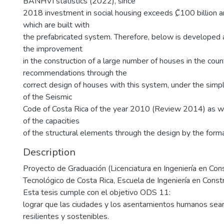
BANHVI statistics (2022), since
2018 investment in social housing exceeds ₡100 billion a
which are built with
the prefabricated system. Therefore, below is developed 
the improvement
in the construction of a large number of houses in the count
recommendations through the
correct design of houses with this system, under the simp
of the Seismic
Code of Costa Rica of the year 2010 (Review 2014) as wel
of the capacities
of the structural elements through the design by the form
Description
Proyecto de Graduación (Licenciatura en Ingeniería en Cons
Tecnológico de Costa Rica, Escuela de Ingeniería en Const
Esta tesis cumple con el objetivo ODS 11:
lograr que las ciudades y los asentamientos humanos sean 
resilientes y sostenibles.