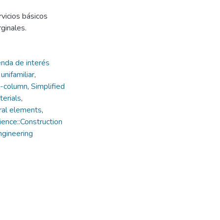
vicios básicos
ginales.
enda de interés
unifamiliar
,
-column
,
Simplified
terials
,
ral elements
,
ence::Construction
gineering