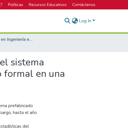
C?
Políticas
Recursos Educativos
Contáctenos
Log In
Licenciatura en Ingeniería en Construcción
 el sistema
 formal en una
tema prefabricado
bargo, hasta el año
stadísticas del