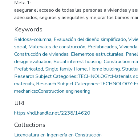
Meta 1:
asegurar el acceso de todas las personas a viviendas y ser
adecuados, seguros y asequibles y mejorar los barrios mar
Keywords
Baldosa-columna
,
Evaluación del diseño simplificado
,
Vivi
social
,
Materiales de construcción
,
Prefabricados
,
Vivienda 
Construcción de viviendas
,
Elementos estructurales
,
Panel
design evaluation
,
Social interest housing
,
Construction ma
Prefabricated
,
Single family Home
,
Home building
,
Structu
Research Subject Categories::TECHNOLOGY::Materials sci
materials
,
Research Subject Categories::TECHNOLOGY::En
mechanics::Construction engineering
URI
https://hdl.handle.net/2238/14620
Collections
Licenciatura en Ingeniería en Construcción