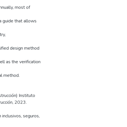
nnually, most of
a guide that allows
ry,
lified design method
l as the verification
al method.
trucción) Instituto
rucción, 2023.
inclusivos, seguros,