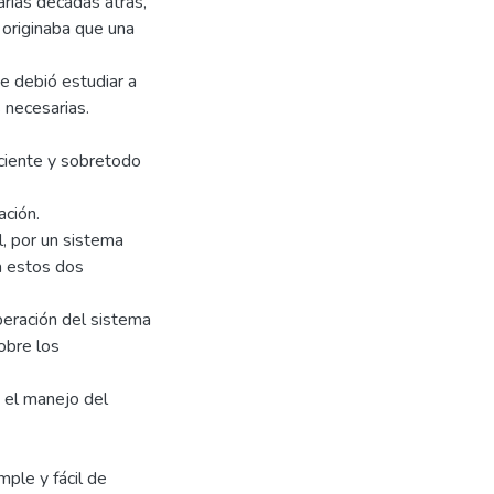
arias décadas atrás,
 originaba que una
e debió estudiar a
 necesarias.
iciente y sobretodo
ación.
, por un sistema
a estos dos
peración del sistema
obre los
 el manejo del
ple y fácil de