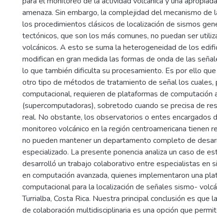
para el monitoreo de la actividad volcánica y una apropiad
amenaza. Sin embargo, la complejidad del mecanismo de l
los procedimientos clásicos de localización de sismos ge
tectónicos, que son los más comunes, no puedan ser utiliz
volcánicos. A esto se suma la heterogeneidad de los edifi
modifican en gran medida las formas de onda de las señal
lo que también dificulta su procesamiento. Es por ello que 
otro tipo de métodos de tratamiento de señal los cuales,
computacional, requieren de plataformas de computación
(supercomputadoras), sobretodo cuando se precisa de re
real. No obstante, los observatorios o entes encargados d
monitoreo volcánico en la región centroamericana tienen r
no pueden mantener un departamento completo de desarr
especializado. La presente ponencia analiza un caso de est
desarrolló un trabajo colaborativo entre especialistas en s
en computación avanzada, quienes implementaron una pla
computacional para la localización de señales sismo- volcá
Turrialba, Costa Rica. Nuestra principal conclusión es que l
de colaboración multidisciplinaria es una opción que permi