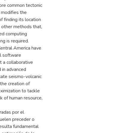
more common tectonic
 modifies the
 finding its location
 other methods that,
ced computing
ng is required.
Central America have
al software
 a collaborative
d in advanced
cate seismo-volcanic
 the creation of
ximization to tackle
k of human resource,
radas por el
Suelen preceder o
 resulta fundamental