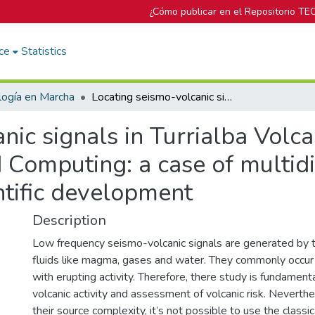
¿Cómo publicar en el Repositorio TE
ce
Statistics
logía en Marcha
Locating seismo-volcanic signals in Turrialba Volcano (Costa Rica) using Python and Advanced Computing: a case of multidisciplinary collaboration for scientific development
nic signals in Turrialba Volca
Computing: a case of multidi
entific development
Description
Low frequency seismo-volcanic signals are generated by t
fluids like magma, gases and water. They commonly occur
with erupting activity. Therefore, there study is fundament
volcanic activity and assessment of volcanic risk. Neverth
their source complexity, it’s not possible to use the classi