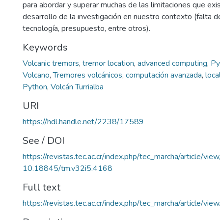
para abordar y superar muchas de las limitaciones que exis
desarrollo de la investigación en nuestro contexto (falta 
tecnología, presupuesto, entre otros).
Keywords
Volcanic tremors
,
tremor location
,
advanced computing
,
Py
Volcano
,
Tremores volcánicos
,
computación avanzada
,
loca
Python
,
Volcán Turrialba
URI
https://hdl.handle.net/2238/17589
See / DOI
https://revistas.tec.ac.cr/index.php/tec_marcha/article/vi
10.18845/tm.v32i5.4168
Full text
https://revistas.tec.ac.cr/index.php/tec_marcha/article/v