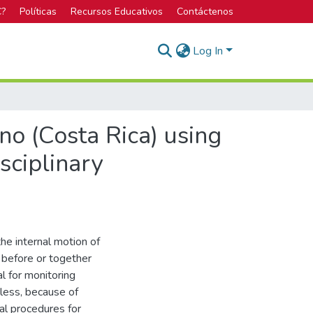
C?
Políticas
Recursos Educativos
Contáctenos
Log In
no (Costa Rica) using
sciplinary
he internal motion of
 before or together
al for monitoring
eless, because of
cal procedures for