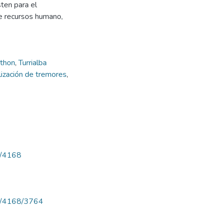
ten para el
de recursos humano,
thon
,
Turrialba
lización de tremores
,
ew/4168
iew/4168/3764