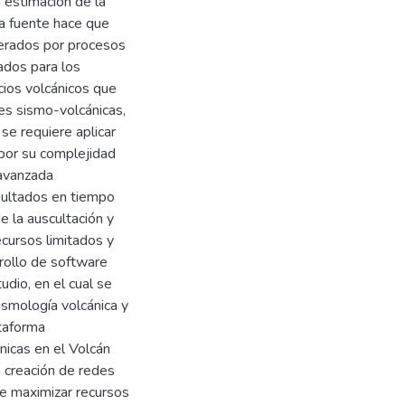
a estimación de la
a fuente hace que
nerados por procesos
ados para los
cios volcánicos que
es sismo-volcánicas,
se requiere aplicar
 por su complejidad
 avanzada
sultados en tiempo
e la auscultación y
ecursos limitados y
ollo de software
udio, en el cual se
ismología volcánica y
taforma
nicas en el Volcán
a creación de redes
te maximizar recursos