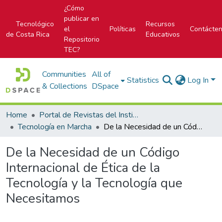
¿Cómo
publicar en
Tecnológico
Recursos
el
Políticas
Contácte
de Costa Rica
Educativos
Repositorio
TEC?
Communities
All of
Statistics
Log In
& Collections
DSpace
Home
Portal de Revistas del Instituto Tecnológico de Costa Rica
Tecnología en Marcha
De la Necesidad de un Código Internacional de Ética de la Tecnología y la Tecnología que Necesitamos
De la Necesidad de un Código
Internacional de Ética de la
Tecnología y la Tecnología que
Necesitamos