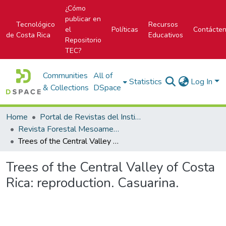
¿Cómo
publicar en
Tecnológico
Recursos
el
Políticas
Contácte
de Costa Rica
Educativos
Repositorio
TEC?
Communities
All of
Statistics
Log In
& Collections
DSpace
Home
Portal de Revistas del Instituto Tecnológico de Costa Rica
Revista Forestal Mesoamericana Kurú
Trees of the Central Valley of Costa Rica: reproduction. Casuarina.
Trees of the Central Valley of Costa
Rica: reproduction. Casuarina.