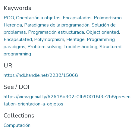
Keywords
POO
,
Orientación a objetos
,
Encapsulados
,
Polimorfismo
,
Herencia
,
Paradigmas de la programación
,
Solución de
problemas
,
Programación estructurada
,
Object oriented
,
Encapsulated
,
Polymorphism
,
Heritage
,
Programming
paradigms
,
Problem solving
,
Troubleshooting
,
Structured
programming
URI
https://hdl.handle.net/2238/15068
See / DOI
https://view.genial.ly/62618b302c0fb90018f3e2b8/presen
tation-orientacion-a-objetos
Collections
Computación