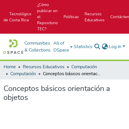
¿Cómo
publicar en
Tecnológico
Recursos
el
Políticas
Contácte
de Costa Rica
Educativos
Repositorio
TEC?
Communities
All of
Statistics
Log In
& Collections
DSpace
Home
Recursos Educativos
Computación
Computación
Conceptos básicos orientación a objetos
Conceptos básicos orientación a
objetos