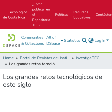
¿Cómo
publicar en
Tecnológico
Recursos
el
Políticas
Contácte
de Costa Rica
Educativos
Repositorio
TEC?
Communities
All of
Statistics
Log In
& Collections
DSpace
Home
Portal de Revistas del Instituto Tecnológico de Costa Rica
Investiga.TEC
Los grandes retos tecnológicos de este siglo
Los grandes retos tecnológicos de
este siglo