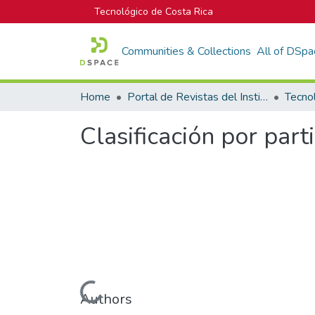
Tecnológico de Costa Rica
Communities & Collections
All of DSpa
Home
Portal de Revistas del Instituto Tecnológico de Costa Rica
Tecno
Clasificación por part
Loading...
Authors