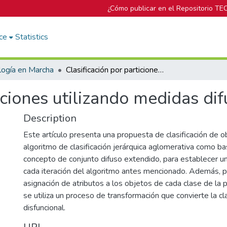
¿Cómo publicar en el Repositorio TE
ce
Statistics
logía en Marcha
Clasificación por particiones utilizando medidas difusas.
iciones utilizando medidas dif
Description
Este artículo presenta una propuesta de clasificación de ob
algoritmo de clasificación jerárquica aglomerativa como ba
concepto de conjunto difuso extendido, para establecer un
cada iteración del algoritmo antes mencionado. Además, pa
asignación de atributos a los objetos de cada clase de la p
se utiliza un proceso de transformación que convierte la cl
disfuncional.