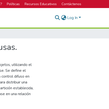
C?
Políticas
Recursos Educativos
Contáctenos
Log In
usas.
jetos, utilizando el
se. Se define el
 control difuso en
ra distribuir una
artición establecida,
ase en una relación