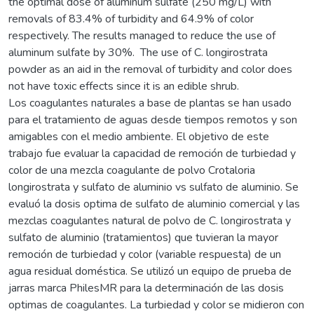
the optimal dose of aluminum sulfate (250 mg/L) with
removals of 83.4% of turbidity and 64.9% of color
respectively. The results managed to reduce the use of
aluminum sulfate by 30%. The use of C. longirostrata
powder as an aid in the removal of turbidity and color does
not have toxic effects since it is an edible shrub.
Los coagulantes naturales a base de plantas se han usado
para el tratamiento de aguas desde tiempos remotos y son
amigables con el medio ambiente. El objetivo de este
trabajo fue evaluar la capacidad de remoción de turbiedad y
color de una mezcla coagulante de polvo Crotaloria
longirostrata y sulfato de aluminio vs sulfato de aluminio. Se
evaluó la dosis optima de sulfato de aluminio comercial y las
mezclas coagulantes natural de polvo de C. longirostrata y
sulfato de aluminio (tratamientos) que tuvieran la mayor
remoción de turbiedad y color (variable respuesta) de un
agua residual doméstica. Se utilizó un equipo de prueba de
jarras marca PhilesMR para la determinación de las dosis
optimas de coagulantes. La turbiedad y color se midieron con