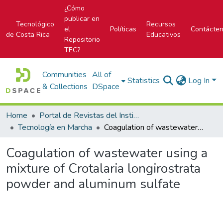
¿Cómo
publicar en
Tecnológico
Recursos
el
Políticas
Contácte
de Costa Rica
Educativos
Repositorio
TEC?
Communities
All of
Statistics
Log In
& Collections
DSpace
Home
Portal de Revistas del Instituto Tecnológico de Costa Rica
Tecnología en Marcha
Coagulation of wastewater using a mixture of Crotalaria longirostrata powder and aluminum sulfate
Coagulation of wastewater using a
mixture of Crotalaria longirostrata
powder and aluminum sulfate