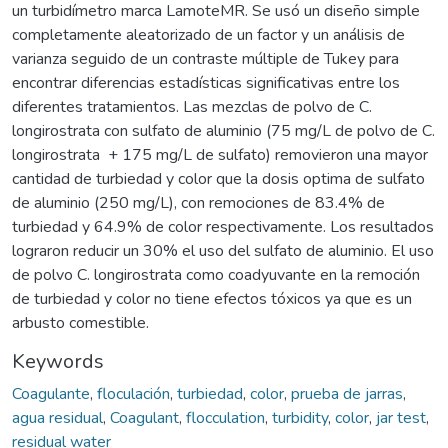
un turbidímetro marca LamoteMR. Se usó un diseño simple
completamente aleatorizado de un factor y un análisis de
varianza seguido de un contraste múltiple de Tukey para
encontrar diferencias estadísticas significativas entre los
diferentes tratamientos. Las mezclas de polvo de C.
longirostrata con sulfato de aluminio (75 mg/L de polvo de C.
longirostrata + 175 mg/L de sulfato) removieron una mayor
cantidad de turbiedad y color que la dosis optima de sulfato
de aluminio (250 mg/L), con remociones de 83.4% de
turbiedad y 64.9% de color respectivamente. Los resultados
lograron reducir un 30% el uso del sulfato de aluminio. El uso
de polvo C. longirostrata como coadyuvante en la remoción
de turbiedad y color no tiene efectos tóxicos ya que es un
arbusto comestible.
Keywords
Coagulante
,
floculación
,
turbiedad
,
color
,
prueba de jarras
,
agua residual
,
Coagulant
,
flocculation
,
turbidity
,
color
,
jar test
,
residual water