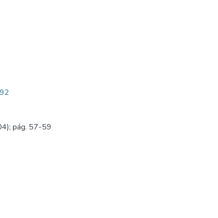
492
04); pág. 57-59