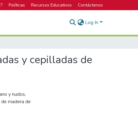
C?
Políticas
Recursos Educativos
Contáctenos
Log In
das y cepilladas de
rano y nudos,
s de madera de