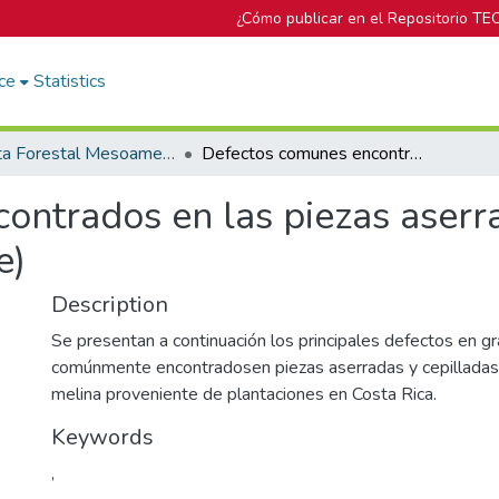
¿Cómo publicar en el Repositorio TE
ce
Statistics
Revista Forestal Mesoamericana Kurú
Defectos comunes encontrados en las piezas aserradas y cepilladas de melina (Segunda parte)
ntrados en las piezas aserra
e)
Description
Se presentan a continuación los principales defectos en g
comúnmente encontradosen piezas aserradas y cepillada
melina proveniente de plantaciones en Costa Rica.
Keywords
,