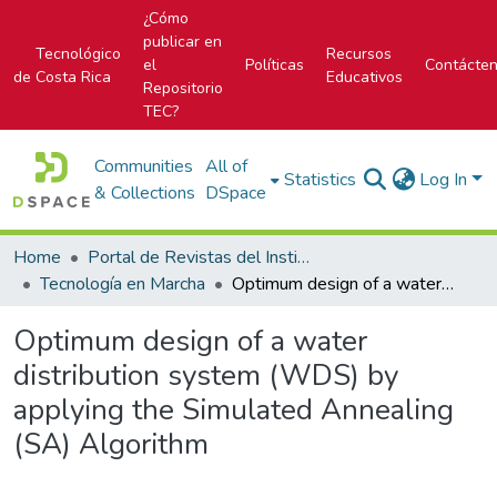
¿Cómo
publicar en
Tecnológico
Recursos
el
Políticas
Contácte
de Costa Rica
Educativos
Repositorio
TEC?
Communities
All of
Statistics
Log In
& Collections
DSpace
Home
Portal de Revistas del Instituto Tecnológico de Costa Rica
Tecnología en Marcha
Optimum design of a water distribution system (WDS) by applying the Simulated Annealing (SA) Algorithm
Optimum design of a water
distribution system (WDS) by
applying the Simulated Annealing
(SA) Algorithm