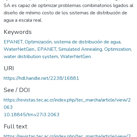
SA es capaz de optimizar problemas combinatorios ligados al
diseño de mínimo costo de los sistemas de distribución de
agua a escala real.
Keywords
EPANET
,
Optimización
,
sistema de distribución de agua
,
WaterNetGen.
,
EPANET
,
Simulated Annealing
,
Optimization
,
water distribution system
,
WaterNetGen.
URI
https://hdl.handle.net/2238/16881
See / DOI
https://revistas.tec.ac.cr/index.php/tec_marcha/article/view/2
063
10.18845/tm.v27i3.2063
Full text
https://revistas.tec.ac.cr/index.php/tec_marcha/article/view/2