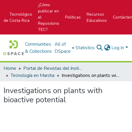
¿Cómo
publicar en
Tecnológico
Recursos
el
Políticas
Contácte
de Costa Rica
Educativos
Repositorio
TEC?
Communities
All of
Statistics
Log In
& Collections
DSpace
Home
Portal de Revistas del Instituto Tecnológico de Costa Rica
Tecnología en Marcha
Investigations on plants with bioactive potential
Investigations on plants with
bioactive potential