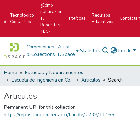
¿Cómo
publicar en
Tecnológico
Recursos
el
Políticas
Contácte
de Costa Rica
Educativos
Repositorio
TEC?
Communities
All of
Statistics
Log In
& Collections
DSpace
Home
Escuelas y Departamentos
Escuela de Ingeniería en Computación
Artículos
Search
Artículos
Permanent URI for this collection
https://repositoriotec.tec.ac.cr/handle/2238/11166