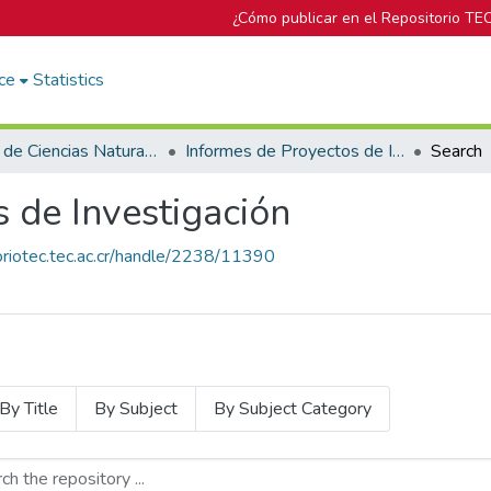
¿Cómo publicar en el Repositorio TE
ce
Statistics
Escuela de Ciencias Naturales y Exactas
Informes de Proyectos de Investigación
Search
 de Investigación
toriotec.tec.ac.cr/handle/2238/11390
By Title
By Subject
By Subject Category