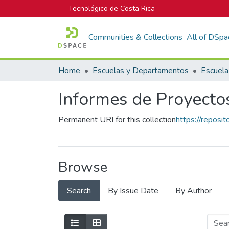
Tecnológico de Costa Rica
Communities & Collections
All of DSpa
Home
Escuelas y Departamentos
Informes de Proyectos
Permanent URI for this collection
https://reposi
Browse
Search
By Issue Date
By Author