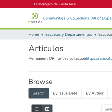
Tecnológico de Costa Rica
Communities & Collections
All of DSpa
Home
Escuelas y Departamentos
Artículos
Permanent URI for this collection
https://reposi
Browse
Search
By Issue Date
By Author