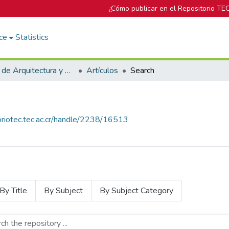
¿Cómo publicar en el Repositorio TE
ce
Statistics
Escuela de Arquitectura y Urbanismo
Artículos
Search
toriotec.tec.ac.cr/handle/2238/16513
By Title
By Subject
By Subject Category