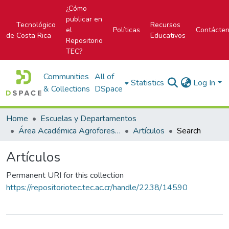
¿Cómo
publicar en
Tecnológico
Recursos
el
Políticas
Contácte
de Costa Rica
Educativos
Repositorio
TEC?
Communities
All of
Statistics
Log In
& Collections
DSpace
Home
Escuelas y Departamentos
Área Académica Agroforestal
Artículos
Search
Artículos
Permanent URI for this collection
https://repositoriotec.tec.ac.cr/handle/2238/14590