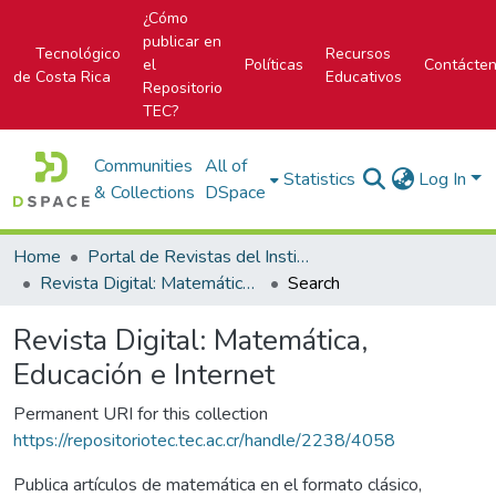
¿Cómo
publicar en
Tecnológico
Recursos
el
Políticas
Contácte
de Costa Rica
Educativos
Repositorio
TEC?
Communities
All of
Statistics
Log In
& Collections
DSpace
Home
Portal de Revistas del Instituto Tecnológico de Costa Rica
Revista Digital: Matemática, Educación e Internet
Search
Revista Digital: Matemática,
Educación e Internet
Permanent URI for this collection
https://repositoriotec.tec.ac.cr/handle/2238/4058
Publica artículos de matemática en el formato clásico,