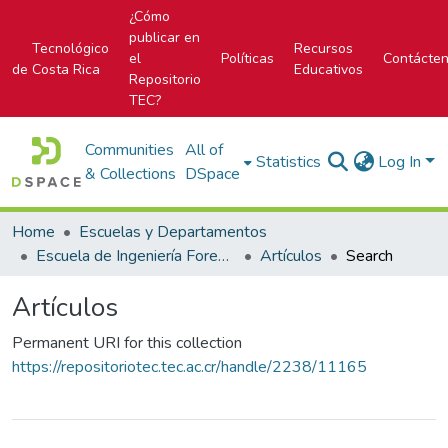
¿Cómo
publicar en
Tecnológico
Recursos
el
Políticas
Contácte
de Costa Rica
Educativos
Repositorio
TEC?
Communities
All of
Statistics
Log In
& Collections
DSpace
Home
Escuelas y Departamentos
Escuela de Ingeniería Forestal
Artículos
Search
Artículos
Permanent URI for this collection
https://repositoriotec.tec.ac.cr/handle/2238/11165