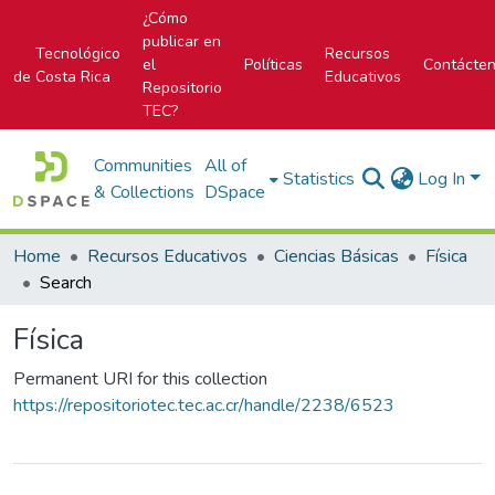
¿Cómo
publicar en
Tecnológico
Recursos
el
Políticas
Contácte
de Costa Rica
Educativos
Repositorio
TEC?
Communities
All of
Statistics
Log In
& Collections
DSpace
Home
Recursos Educativos
Ciencias Básicas
Física
Search
Física
Permanent URI for this collection
https://repositoriotec.tec.ac.cr/handle/2238/6523